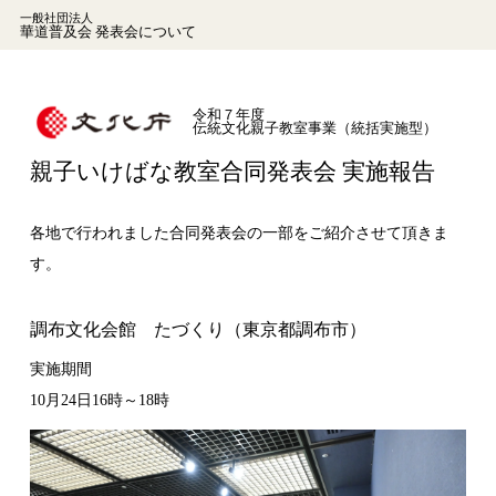
一般社団法人
華道普及会 発表会について
令和７年度
伝統文化親子教室事業（統括実施型）
親子いけばな教室合同発表会 実施報告
各地で行われました合同発表会の一部をご紹介させて頂きま
す。
調布文化会館 たづくり（東京都調布市）
実施期間
10月24日16時～18時