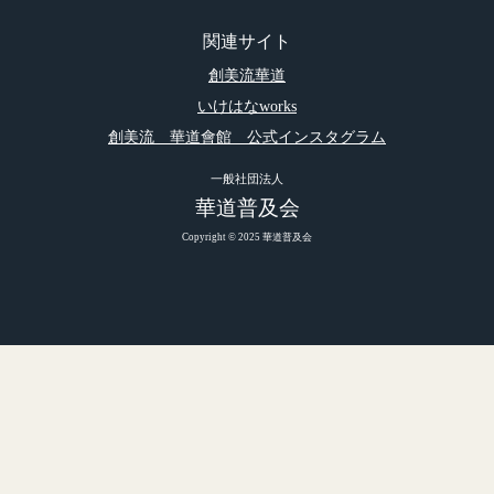
関連サイト
創美流華道
いけはなworks
創美流 華道會館 公式インスタグラム
一般社団法人
華道普及会
Copyright © 2025 華道普及会